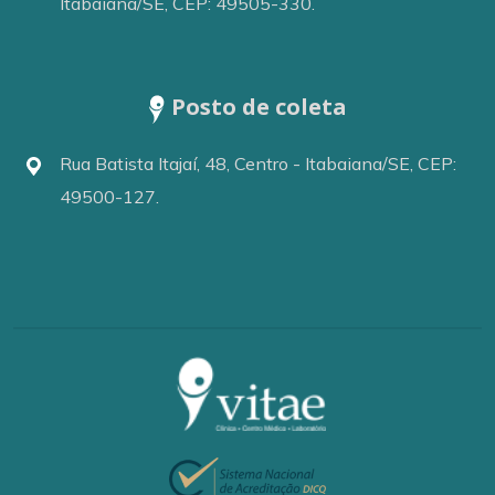
Itabaiana/SE, CEP: 49505-330.
Hematologia
Posto de coleta
Rua Batista Itajaí, 48, Centro - Itabaiana/SE, CEP:
Hemoterapia
49500-127.
Hepatologista
Infectologista