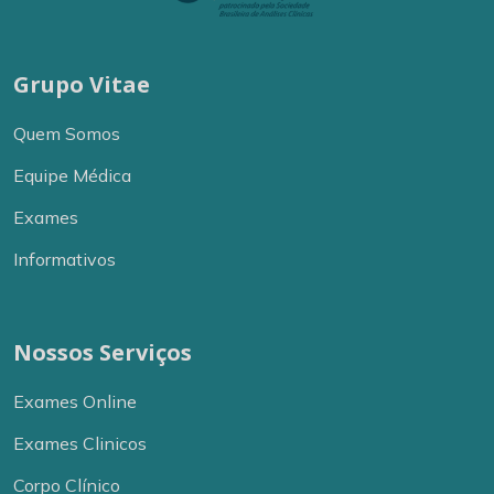
Grupo Vitae
Mastologia
Quem Somos
Equipe Médica
Exames
Informativos
Medicina da Dor
Nossos Serviços
Exames Online
Medicina do Trabalho
Exames Clinicos
Corpo Clínico