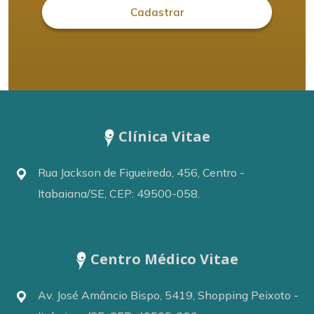
Geriatria
Clínica Vitae
Ginecologia/Obstetrícia
Rua Jackson de Figueiredo, 456, Centro -
Itabaiana/SE, CEP: 49500-058.
Centro Médico Vitae
Ginecologista
Av. José Amâncio Bispo, 5419, Shopping Peixoto -