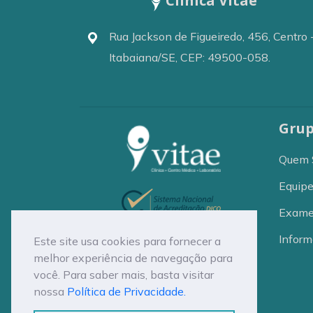
Clínica Vitae
Rua Jackson de Figueiredo, 456, Centro 
Itabaiana/SE, CEP: 49500-058.
Grup
Quem 
Equip
Exam
Inform
Este site usa cookies para fornecer a
melhor experiência de navegação para
você. Para saber mais, basta visitar
nossa
Política de Privacidade.