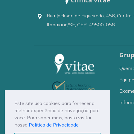
Clínica Vitae
Rua Jackson de Figueiredo, 456, Centro 
Itabaiana/SE, CEP: 49500-058.
Grup
Quem 
Equip
Exam
Inform
Este site usa cookies para fornecer a
melhor experiência de navegação para
você. Para saber mais, basta visitar
nossa
Política de Privacidade.