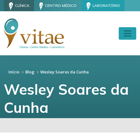
CLÍNICA
CENTRO MÉDICO
LABORATÓRIO
Início
Blog
Wesley Soares da Cunha
Wesley Soares da
Cunha